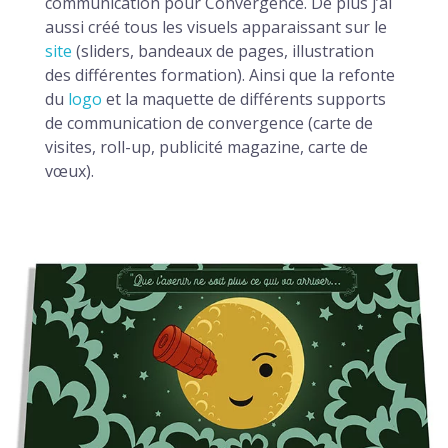
communication pour Convergence. De plus j’ai
aussi créé tous les visuels apparaissant sur le
Metamorph Studio
GRAPHISME-PACKAGING
site
(sliders, bandeaux de pages, illustration
des différentes formation). Ainsi que la refonte
La Méduse violette
du
logo
et la maquette de différents supports
de communication de convergence (carte de
Dermotechnology charte graphique
EDITION
La Divine Usine
visites, roll-up, publicité magazine, carte de
Les enfants d’Arc-en-Ciel logo
Megalithescp
vœux).
POCHETTES DISQUE
Saint-Louis
Convergence