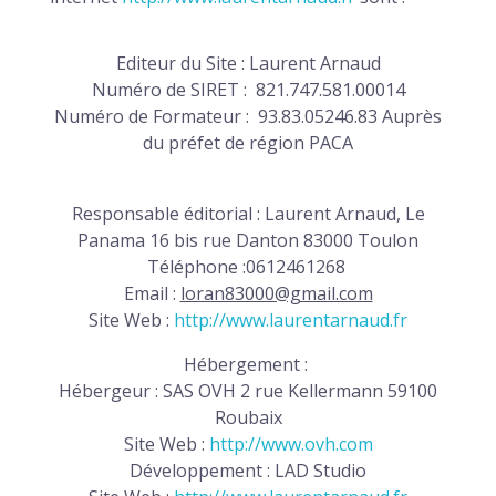
Metamorph Studio
GRAPHISME-PACKAGING
Editeur du Site : Laurent Arnaud
Numéro de SIRET : 821.747.581.00014
La Méduse violette
Numéro de Formateur : 93.83.05246.83 Auprès
Dermotechnology charte graphique
EDITION
La Divine Usine
du préfet de région PACA
Les enfants d’Arc-en-Ciel logo
Megalithescp
Responsable éditorial : Laurent Arnaud, Le
POCHETTES DISQUE
Saint-Louis
Panama 16 bis rue Danton 83000 Toulon
Téléphone :0612461268
Convergence
Email :
loran83000@gmail.com
Site Web :
http://www.laurentarnaud.fr
Hébergement :
Hébergeur : SAS OVH 2 rue Kellermann 59100
Roubaix
Site Web :
http://www.ovh.com
Développement : LAD Studio