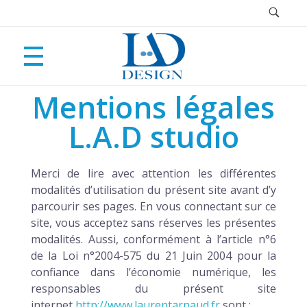
Mentions légales
CRÉATION AVEC L’IA
LAURENT ARNAUD
L.A.D studio
Création d’images et vidéos avec l’IA
LOGOS
Merci de lire avec attention les différentes
Revoir Toulon
modalités d’utilisation du présent site avant d’y
parcourir ses pages. En vous connectant sur ce
ILLUSTRATIONS
site, vous acceptez sans réserves les présentes
modalités. Aussi, conformément à l’article n°6
de la Loi n°2004-575 du 21 Juin 2004 pour la
confiance dans l’économie numérique, les
Bluestreakmath game design
WEBDESIGN
responsables du présent site
internet
http://www.laurentarnaud.fr
sont :