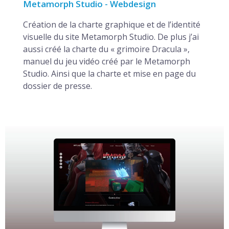
Metamorph Studio - Webdesign
Metamorph Studio
GRAPHISME-PACKAGING
Création de la charte graphique et de l’identité
visuelle du site Metamorph Studio. De plus j’ai
La Méduse violette
aussi créé la charte du « grimoire Dracula »,
manuel du jeu vidéo créé par le Metamorph
Dermotechnology charte graphique
EDITION
La Divine Usine
Studio. Ainsi que la charte et mise en page du
dossier de presse.
Les enfants d’Arc-en-Ciel logo
Megalithescp
POCHETTES DISQUE
Saint-Louis
Convergence