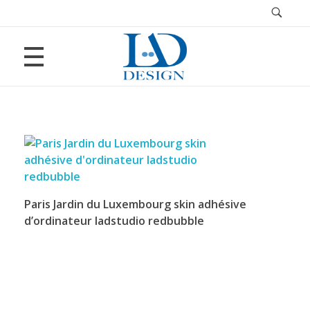
CRÉATION AVEC L’IA
LAURENT ARNAUD
Création d’images et vidéos avec l’IA
LOGOS
Revoir Toulon
Paris Jardin du Luxembourg skin adhésive
ILLUSTRATIONS
d’ordinateur ladstudio redbubble
Bluestreakmath game design
WEBDESIGN